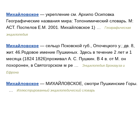
Михайловское
— укрепление см. Архипо Осиповка
Географические названия мира: Топонимический словарь. М:
АСТ. Поспелов Е.М. 2001. Михайловское 1) …
Географическая
энциклопедия
Михайловское
— сельцо Псковской губ., Опочецкого у.; дв. 8,
жит. 46.Родовое имение Пушкиных. Здесь в течение 2 лет и 1
месяца (1824 1826)проживал А. С. Пушкин. В 4 в. от М. он
похоронен, в Святогорском м ре …
Энциклопедия Брокгауза и
Ефрона
Михайловское
— МИХАЙЛОВСКОЕ, смотри Пушкинские Горы.
…
Иллюстрированный энциклопедический словарь